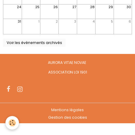
24
25
26
27
28
29
30
31
1
2
3
4
5
6
Voir les évènements archivés
AURORA VITAE NOVAE
ASSOCIATION LOI 1901
Mentions légales
Gestion des cookies