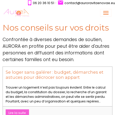
06 20 36 10 51
-
contact@auroravitaenovae.eu
Nos conseils sur vos droits
Confrontée à diverses demandes de soutien,
AURORA en profite pour peut être aider d'autres
personnes en diffusant des informations dont
certaines familles ont eu besoin.
Se loger sans galérer : budget, démarches et
astuces pour décrocer son appart
Trouver un logement n’est pas toujours évident. Entre le calcul
du budget, la constitution du dossier, la recherche d’un garant
et les démarches administratives, on peut vite se sentir perdu.
Pourtant, avec un peu d’organisation et quelques repères
essentiels, il est possible de s’y retrouver et de gagner en
efficacité. Cet article propose un guide pratique pour
Lire la suite