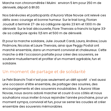
Marche non chronométrée I Mulini : environ 5 km pour 250 m de
dénivelé, départ à 8h30.
Nos bénévoles et participants d’Aurora Vitae Novae ont relevé ces
défis avec courage et bonne humeur. Sur le trail long, Florian
Jouault a terminé 27ᵉ de sa catégorie après 23 km et 1300 m de
dénivelé. Sur le trail découverte, Flore Thervais a franchi la ligne 33ᵉ
de sa catégorie après 11,5 km et 500 m de dénivelé.
Et pour la marche solidaire, Julie Jouault Cardi, Laura, Andrew, Louis
Pridmore, Nicolas et Laure Thervais, ainsi que Peggy Postal ont
marché ensemble, dans un moment convivial et chaleureux. Cette
marche a été l’occasion parfaite pour créer des souvenirs, se
soutenir mutuellement et profiter d’un moment agréable, fun et
solidaire.
Un moment de partage et de solidarité
Le Petri Bianchi Trail n’est pas seulement un défi sportif : c’est aussi
une occasion d’être ensemble, de partager des sourires, des
encouragements et des souvenirs inoubliables. À Aurora Vitae
Novae, nous avons adoré marcher et courir à vos côtés et nous
souhaitons vous inviter à nous rejoindre l’année prochaine, pour un
moment sympa, convivial et fun, pour se serrer les coudes et créer
ensemble des souvenirs mémorables.