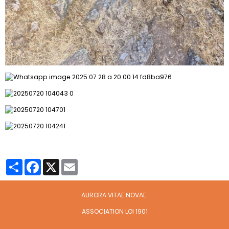
Partager
Facebook
X
Email
AURORA VITAE NOVAE
ASSOCIATION LOI 1901