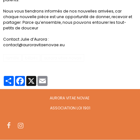
Nous vous tiendrons informés de nos nouvelles arrivées, car
chaque nouvelle pièce est une opportunité de donner, recevoir et
partager. Parce qu’ensemble, nous pouvons entourer les tout-
petits de douceur
Contact Julie d’Aurora :
contact@auroravitaenovae.eu
famille
bébés
aurora vitae novae
Partager
Facebook
X
Email
AURORA VITAE NOVAE
ASSOCIATION LOI 1901